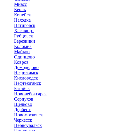
Миасс
Керчь
Копейск
Находка
Пятигорск
Хасавюрт
Рубцовск
Березники
Коломна
Майкоп
Одинцово
Ковров
Домодедово
Нефтекамск
Кисловодск
Нефтеюганск
Батайск
Новочебоксарск
Серпухов
Щёлково
Дербент
Новомосковск
Черкесск
Первоуральск
Раменское