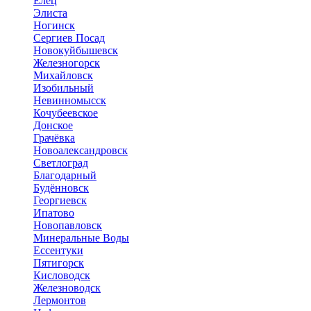
Елец
Элиста
Ногинск
Сергиев Посад
Новокуйбышевск
Железногорск
Михайловск
Изобильный
Невинномысск
Кочубеевское
Донское
Грачёвка
Новоалександровск
Светлоград
Благодарный
Будённовск
Георгиевск
Ипатово
Новопавловск
Минеральные Воды
Ессентуки
Пятигорск
Кисловодск
Железноводск
Лермонтов