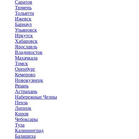
Саратов
Тюмень
Тольятти
Ижевск
Барнаул
Ульяновск
Иркутск
Хабаровск
Ярославль
Владивосток
Махачкала
Томск
Оренбург
Кемерово
Новокузнецк
Рязань
Астрахань
Набережные Челны
Пенза
Липецк
Киров
Чебоксары
Тула
Калининград
Балашиха