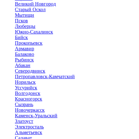
Великий Новгород
Старый Оскол
Мытищи
Псков
Люберцы
Южно-Сахалинск
Бийск
Прокопьевск
Армавир
Балаково
Рыбинск
Абакан
Северодвинск
Петропавловск-Камчатский
Норильск
Уссурийск
Волгодонск
Красногорск
Сызрань
Новочеркасск
Каменск-Уральский
Златоуст
Электросталь
Альметьевск
Салават