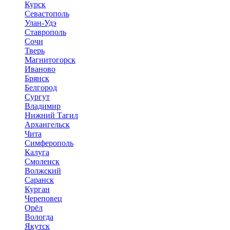
Курск
Севастополь
Улан-Удэ
Ставрополь
Сочи
Тверь
Магнитогорск
Иваново
Брянск
Белгород
Сургут
Владимир
Нижний Тагил
Архангельск
Чита
Симферополь
Калуга
Смоленск
Волжский
Саранск
Курган
Череповец
Орёл
Вологда
Якутск