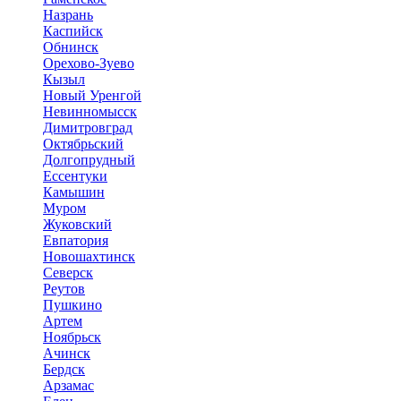
Назрань
Каспийск
Обнинск
Орехово-Зуево
Кызыл
Новый Уренгой
Невинномысск
Димитровград
Октябрьский
Долгопрудный
Ессентуки
Камышин
Муром
Жуковский
Евпатория
Новошахтинск
Северск
Реутов
Пушкино
Артем
Ноябрьск
Ачинск
Бердск
Арзамас