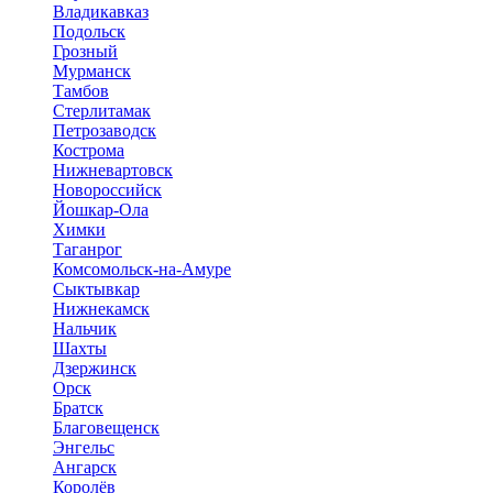
Владикавказ
Подольск
Грозный
Мурманск
Тамбов
Стерлитамак
Петрозаводск
Кострома
Нижневартовск
Новороссийск
Йошкар-Ола
Химки
Таганрог
Комсомольск-на-Амуре
Сыктывкар
Нижнекамск
Нальчик
Шахты
Дзержинск
Орск
Братск
Благовещенск
Энгельс
Ангарск
Королёв